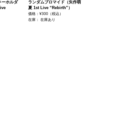
キーホルダ
ランダムブロマイド（矢作萌
ive
夏 1st Live “Rebirth”）
価格：¥300（税込）
在庫：
在庫あり